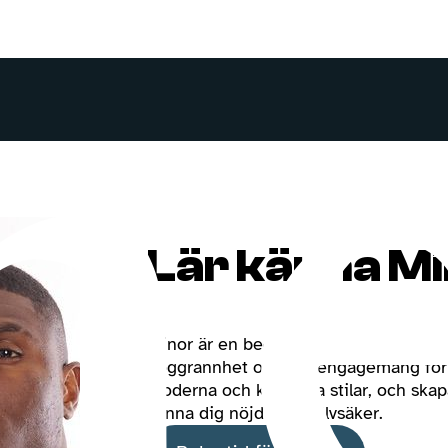
Lär känna M
Minor är en begåvad barberare som u
noggrannhet och sitt engagemang för
moderna och klassiska stilar, och skapar
känna dig nöjd och självsäker.