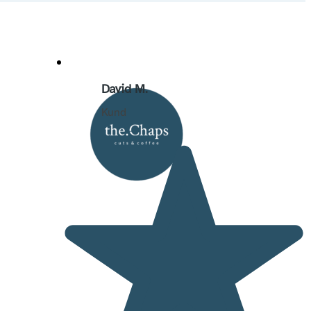
David M.
Kund