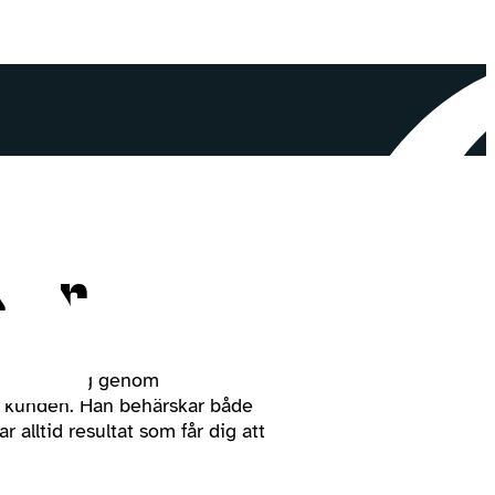
inor
tmärker sig genom
 kunden. Han behärskar både
 alltid resultat som får dig att