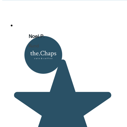
Noel P.
Kund