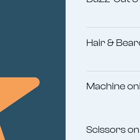
399:- and ended
Hair & Bear
Machine on
Scissors on