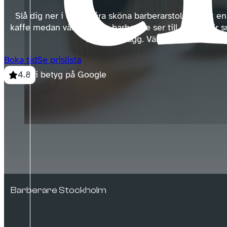
Slå dig ner i en av våra sköna barberarstolar, drick 
kaffe medan våra erfarna barberare ser till att du blir 
hår och skägg. Välkommen!
Boka tid
Se prislista
i betyg på Google
Barberare Stockholm