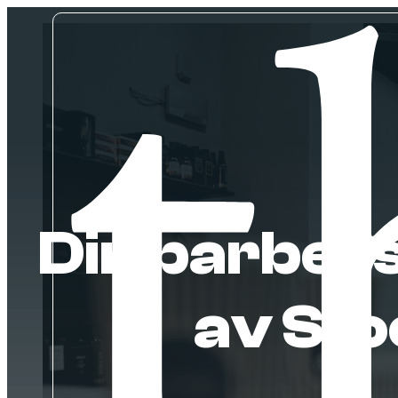
Din barbers
av St