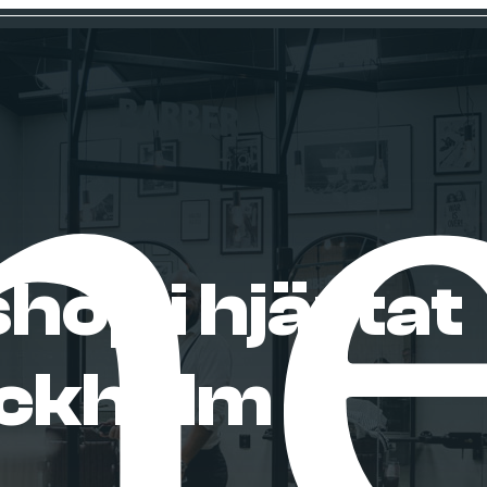
hop i hjärtat
ockholm