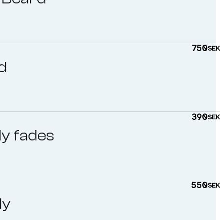
 up costing 499:-. Will be back!
750
SE
d
390
SE
ly fades
550
SE
ly